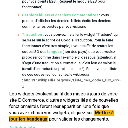
pour vos clients B2B. (Requiert le module B2B pour
fonctionner)
Derniers billets et derniers commentaires
: vous
permet d'afficher les derniers billets écrits les derniers
commentaires postés par vos visiteurs
Traduction
: vous pouvez installer le widget "Traduire" qui
se base sur le script de Google Traduction. Pour le faire
fonctionner c'est très simple, il vous suffit de rentrer les
codes ISO des
langues
(non des pays) que vous voulez
proposer comme dans l'exemple ci dessous (attention, il
s'agit d'une traduction automatique, c'est loin de valoir le
travail d'un traducteur professionnel !). Pour avoir une liste
de ces codes iso, consultez le wikipedia
:
http://fr.wikipedia.org/wiki/Liste_des_codes_ISO_639-
1
Les widgets évoluent au fil des mises à jours de votre
site E-Commerce, d'autres widgets liés à de nouvelles
fonctionnalités feront leur apparition. Une fois que
vous avez choisi vos widgets, cliquez sur
Mettre à
jour les bandeaux
pour valider les changements.
Articles liés :